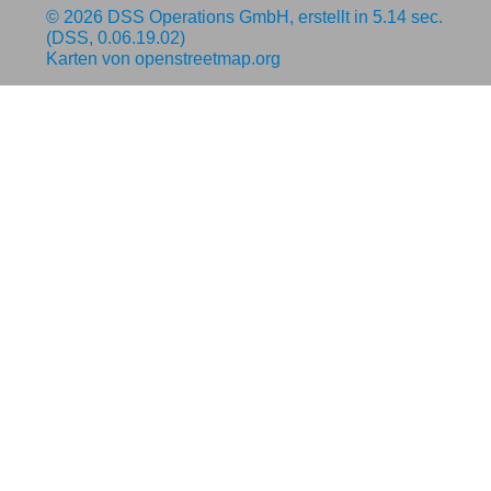
© 2026
DSS Operations GmbH
, erstellt in 5.14 sec.
(DSS, 0.06.19.02)
Karten von
openstreetmap.org