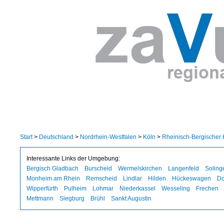
Start
>
Deutschland
>
Nordrhein-Westfalen
>
Köln
>
Rheinisch-Bergischer 
Interessante Links der Umgebung:
Bergisch Gladbach
Burscheid
Wermelskirchen
Langenfeld
Soling
Monheim am Rhein
Remscheid
Lindlar
Hilden
Hückeswagen
D
Wipperfürth
Pulheim
Lohmar
Niederkassel
Wesseling
Frechen
Mettmann
Siegburg
Brühl
Sankt Augustin