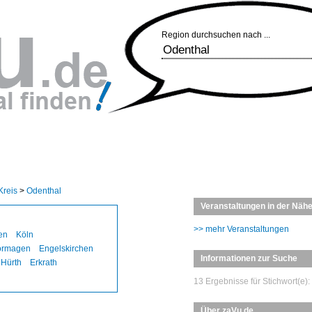
Region durchsuchen nach ...
Kreis
>
Odenthal
Veranstaltungen in der Näh
>> mehr Veranstaltungen
en
Köln
ormagen
Engelskirchen
Informationen zur Suche
Hürth
Erkrath
13 Ergebnisse für Stichwort(e):
Über zaVu.de