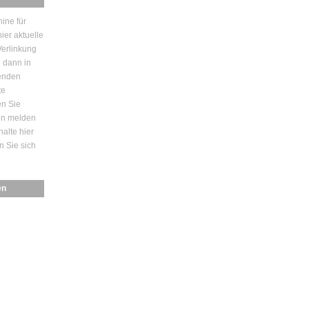
ine für
ier aktuelle
erlinkung
e dann in
enden
te
en Sie
den melden
halte hier
n Sie sich
en