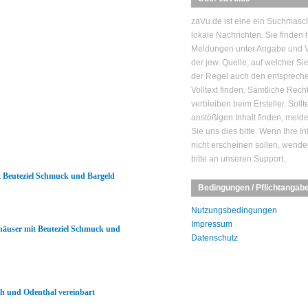
zaVu.de ist eine ein Suchmasch
lokale Nachrichten. Sie finden h
Meldungen unter Angabe und V
der jew. Quelle, auf welcher Si
der Regel auch den entsprech
Volltext finden. Sämtliche Rech
verbleiben beim Ersteller. Sollt
anstößigen Inhalt finden, mel
Sie uns dies bitte. Wenn Ihre In
nicht erscheinen sollen, wende
bitte an unseren Support.
t Beuteziel Schmuck und Bargeld
Bedingungen / Pflichtangab
Nutzungsbedingungen
Impressum
nhäuser mit Beuteziel Schmuck und
Datenschutz
 und Odenthal vereinbart