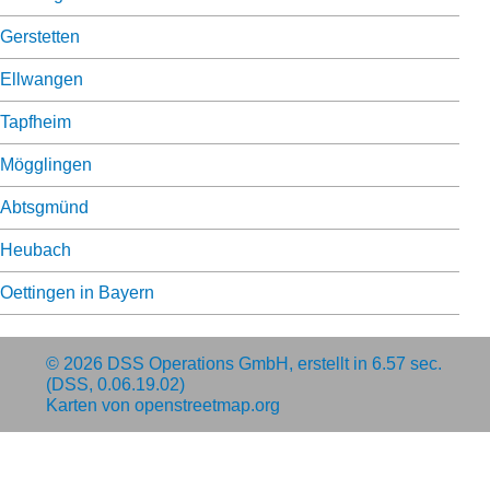
Gerstetten
Ellwangen
Tapfheim
Mögglingen
Abtsgmünd
Heubach
Oettingen in Bayern
© 2026
DSS Operations GmbH
, erstellt in 6.57 sec.
(DSS, 0.06.19.02)
Karten von
openstreetmap.org