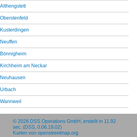
Althengstett
Oberstenfeld
Kusterdingen
Neuffen
Bönnigheim
Kirchheim am Neckar
Neuhausen
Urbach
Wannweil
© 2026
DSS Operations GmbH
, erstellt in 11.92
sec. (DSS, 0.06.19.02)
Karten von
openstreetmap.org