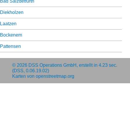
Bad Salzdetfurth
Diekholzen
Laatzen
Bockenem
Pattensen
© 2026
DSS Operations GmbH
, erstellt in 4.23 sec.
(DSS, 0.06.19.02)
Karten von
openstreetmap.org