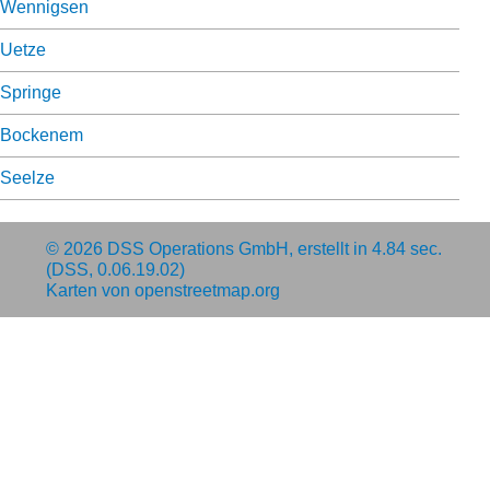
Wennigsen
Uetze
Springe
Bockenem
Seelze
© 2026
DSS Operations GmbH
, erstellt in 4.84 sec.
(DSS, 0.06.19.02)
Karten von
openstreetmap.org