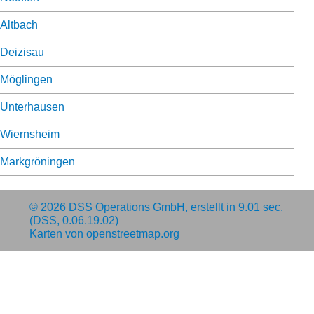
Altbach
Deizisau
Möglingen
Unterhausen
Wiernsheim
Markgröningen
© 2026
DSS Operations GmbH
, erstellt in 9.01 sec.
(DSS, 0.06.19.02)
Karten von
openstreetmap.org