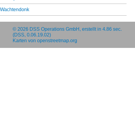
Wachtendonk
© 2026
DSS Operations GmbH
, erstellt in 4.86 sec.
(DSS, 0.06.19.02)
Karten von
openstreetmap.org