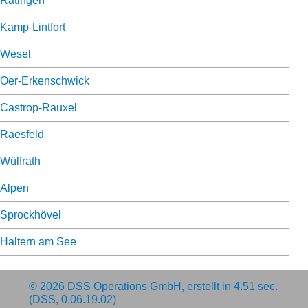
Ratingen
Kamp-Lintfort
Wesel
Oer-Erkenschwick
Castrop-Rauxel
Raesfeld
Wülfrath
Alpen
Sprockhövel
Haltern am See
© 2026
DSS Operations GmbH
, erstellt in 4.51 sec.
(DSS, 0.06.19.02)