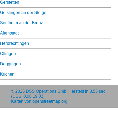
Gerstetten
Geislingen an der Steige
Sontheim an der Brenz
Altenstadt
Herbrechtingen
Offingen
Deggingen
Kuchen
© 2026
DSS Operations GmbH
, erstellt in 8.55 sec.
(DSS, 0.06.19.02)
Karten von
openstreetmap.org