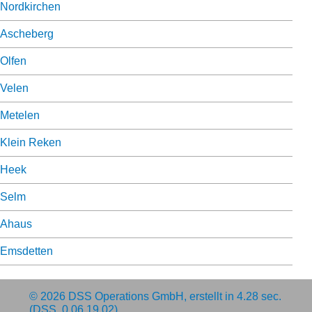
Nordkirchen
Ascheberg
Olfen
Velen
Metelen
Klein Reken
Heek
Selm
Ahaus
Emsdetten
© 2026
DSS Operations GmbH
, erstellt in 4.28 sec.
(DSS, 0.06.19.02)