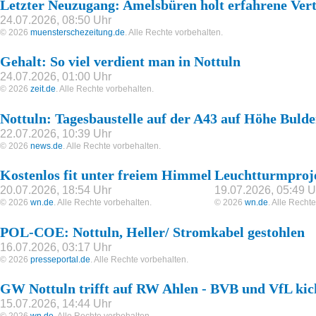
Letzter Neuzugang: Amelsbüren holt erfahrene Vert
24.07.2026, 08:50 Uhr
© 2026
muensterschezeitung.de
. Alle Rechte vorbehalten.
Gehalt: So viel verdient man in Nottuln
24.07.2026, 01:00 Uhr
© 2026
zeit.de
. Alle Rechte vorbehalten.
Nottuln: Tagesbaustelle auf der A43 auf Höhe Bulde
22.07.2026, 10:39 Uhr
© 2026
news.de
. Alle Rechte vorbehalten.
Kostenlos fit unter freiem Himmel
Leuchtturmproje
20.07.2026, 18:54 Uhr
19.07.2026, 05:49 U
© 2026
wn.de
. Alle Rechte vorbehalten.
© 2026
wn.de
. Alle Recht
POL-COE: Nottuln, Heller/ Stromkabel gestohlen
16.07.2026, 03:17 Uhr
© 2026
presseportal.de
. Alle Rechte vorbehalten.
GW Nottuln trifft auf RW Ahlen - BVB und VfL ki
15.07.2026, 14:44 Uhr
© 2026
wn.de
. Alle Rechte vorbehalten.