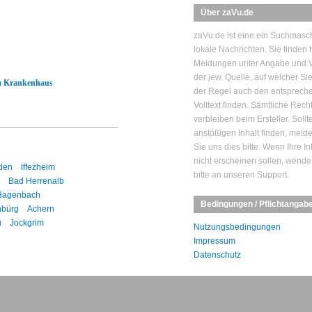
Über zaVu.de
zaVu.de ist eine ein Suchmasch
lokale Nachrichten. Sie finden h
Meldungen unter Angabe und V
der jew. Quelle, auf welcher Si
im Krankenhaus
der Regel auch den entsprech
Volltext finden. Sämtliche Rech
verbleiben beim Ersteller. Sollt
anstößigen Inhalt finden, mel
Sie uns dies bitte. Wenn Ihre In
nicht erscheinen sollen, wende
den
Iffezheim
bitte an unseren Support.
Bad Herrenalb
Hagenbach
Bedingungen / Pflichtangab
bürg
Achern
u
Jockgrim
Nutzungsbedingungen
Impressum
Datenschutz