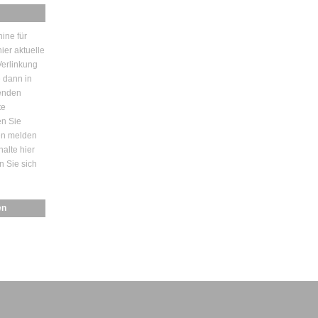
ine für
ier aktuelle
erlinkung
e dann in
enden
te
en Sie
den melden
halte hier
n Sie sich
en