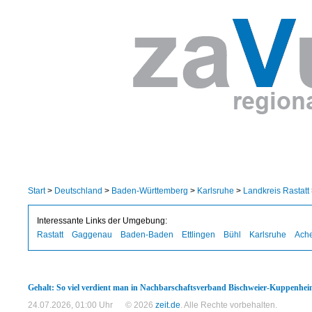
Start
>
Deutschland
>
Baden-Württemberg
>
Karlsruhe
>
Landkreis Rastatt
Interessante Links der Umgebung:
Rastatt
Gaggenau
Baden-Baden
Ettlingen
Bühl
Karlsruhe
Ach
Gehalt: So viel verdient man in Nachbarschaftsverband Bischweier-Kuppenhe
24.07.2026, 01:00 Uhr
© 2026
zeit.de
. Alle Rechte vorbehalten.