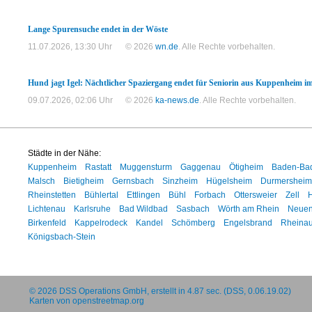
Lange Spurensuche endet in der Wöste
11.07.2026, 13:30 Uhr
© 2026
wn.de
. Alle Rechte vorbehalten.
Hund jagt Igel: Nächtlicher Spaziergang endet für Seniorin aus Kuppenheim 
09.07.2026, 02:06 Uhr
© 2026
ka-news.de
. Alle Rechte vorbehalten.
Städte in der Nähe:
Kuppenheim
Rastatt
Muggensturm
Gaggenau
Ötigheim
Baden-Ba
Malsch
Bietigheim
Gernsbach
Sinzheim
Hügelsheim
Durmersheim
Rheinstetten
Bühlertal
Ettlingen
Bühl
Forbach
Ottersweier
Zell
Lichtenau
Karlsruhe
Bad Wildbad
Sasbach
Wörth am Rhein
Neuen
Birkenfeld
Kappelrodeck
Kandel
Schömberg
Engelsbrand
Rheina
Königsbach-Stein
© 2026
DSS Operations GmbH
, erstellt in 4.87 sec. (DSS, 0.06.19.02)
Karten von
openstreetmap.org