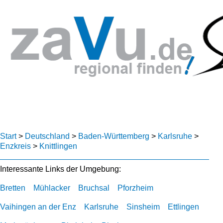
Start
>
Deutschland
>
Baden-Württemberg
>
Karlsruhe
>
Enzkreis
>
Knittlingen
Interessante Links der Umgebung:
Bretten
Mühlacker
Bruchsal
Pforzheim
Vaihingen an der Enz
Karlsruhe
Sinsheim
Ettlingen