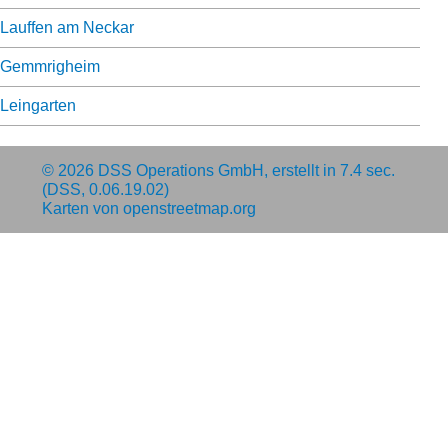
Lauffen am Neckar
Gemmrigheim
Leingarten
© 2026
DSS Operations GmbH
, erstellt in 7.4 sec.
(DSS, 0.06.19.02)
Karten von
openstreetmap.org