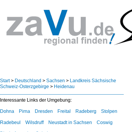
Start
>
Deutschland
>
Sachsen
>
Landkreis Sächsische
Schweiz-Osterzgebirge
>
Heidenau
Interessante Links der Umgebung:
Dohna
Pirna
Dresden
Freital
Radeberg
Stolpen
Radebeul
Wilsdruff
Neustadt in Sachsen
Coswig