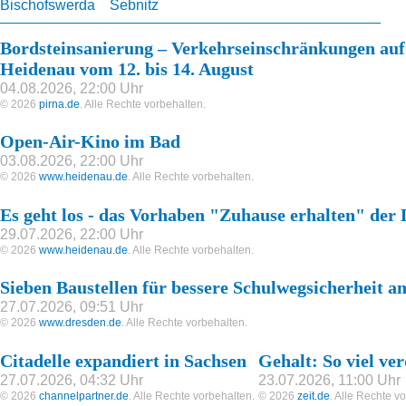
Bischofswerda
Sebnitz
Bordsteinsanierung – Verkehrseinschränkungen auf
Heidenau vom 12. bis 14. August
04.08.2026, 22:00 Uhr
© 2026
pirna.de
. Alle Rechte vorbehalten.
Open-Air-Kino im Bad
03.08.2026, 22:00 Uhr
© 2026
www.heidenau.de
. Alle Rechte vorbehalten.
Es geht los - das Vorhaben "Zuhause erhalten" der D
29.07.2026, 22:00 Uhr
© 2026
www.heidenau.de
. Alle Rechte vorbehalten.
Sieben Baustellen für bessere Schulwegsicherheit 
27.07.2026, 09:51 Uhr
© 2026
www.dresden.de
. Alle Rechte vorbehalten.
Citadelle expandiert in Sachsen
Gehalt: So viel ve
27.07.2026, 04:32 Uhr
23.07.2026, 11:00 Uhr
© 2026
channelpartner.de
. Alle Rechte vorbehalten.
© 2026
zeit.de
. Alle Rechte v