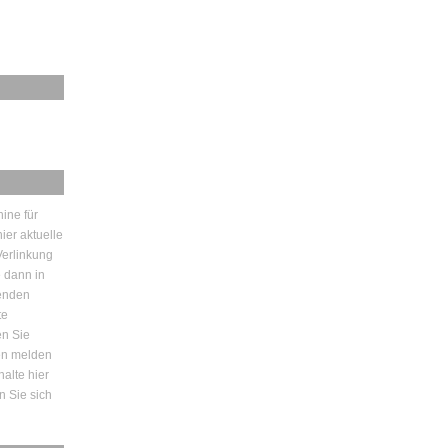
ine für
ier aktuelle
erlinkung
e dann in
enden
te
en Sie
den melden
halte hier
n Sie sich