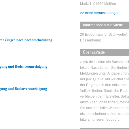
Markt 1, 01662 Meißen
>> mehr Veranstaltungen
Informationen zur Suche
20 Ergebnisse für Stichwort(e):
cht Zeugen nach Sachbeschädigung
Dossenheim;
Über zaVu.de
zaVu.de ist eine ein Suchmasch
digung und Bodenverunreinigung
lokale Nachrichten. Sie finden h
Meldungen unter Angabe und V
der jew. Quelle, auf welcher Si
der Regel auch den entsprech
digung und Bodenverunreinigung
Volltext finden. Sämtliche Rech
verbleiben beim Ersteller. Sollt
anstößigen Inhalt finden, mel
Sie uns dies bitte. Wenn Ihre In
nicht erscheinen sollen, wende
bitte an unseren Support.