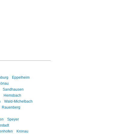
nburg
Eppelheim
hönau
Sandhausen
Hemsbach
h
Wald-Michelbach
Rauenberg
en
Speyer
stadt
enhofen
Kronau