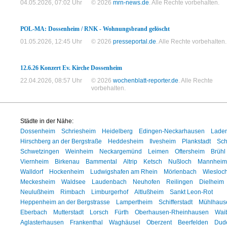
04.05.2026, 07:02 Uhr
© 2026
mrn-news.de
. Alle Rechte vorbehalten.
POL-MA: Dossenheim / RNK - Wohnungsbrand gelöscht
01.05.2026, 12:45 Uhr
© 2026
presseportal.de
. Alle Rechte vorbehalten.
12.6.26 Konzert Ev. Kirche Dossenheim
22.04.2026, 08:57 Uhr
© 2026
wochenblatt-reporter.de
. Alle Rechte
vorbehalten.
Städte in der Nähe:
Dossenheim
Schriesheim
Heidelberg
Edingen-Neckarhausen
Lade
Hirschberg an der Bergstraße
Heddesheim
Ilvesheim
Plankstadt
Sc
Schwetzingen
Weinheim
Neckargemünd
Leimen
Oftersheim
Brühl
Viernheim
Birkenau
Bammental
Altrip
Ketsch
Nußloch
Mannheim
Walldorf
Hockenheim
Ludwigshafen am Rhein
Mörlenbach
Wiesloc
Meckesheim
Waldsee
Laudenbach
Neuhofen
Reilingen
Dielheim
Neulußheim
Rimbach
Limburgerhof
Altlußheim
Sankt Leon-Rot
Heppenheim an der Bergstrasse
Lampertheim
Schifferstadt
Mühlhaus
Eberbach
Mutterstadt
Lorsch
Fürth
Oberhausen-Rheinhausen
Waib
Aglasterhausen
Frankenthal
Waghäusel
Oberzent
Beerfelden
Dud