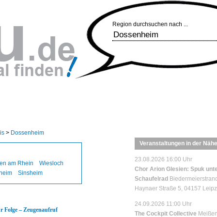
Region durchsuchen nach ...
is
>
Dossenheim
Veranstaltungen in der Näh
23.08.2026 16:00 Uhr
en am Rhein
Wiesloch
Chor Arion Glesien: Spuk unt
heim
Sinsheim
Schaufelrad
Biedermeierstran
Haynaer Straße 5, 04157 Leipz
24.09.2026 11:00 Uhr
r Folge – Zeugenaufruf
The Cockpit Collective
Meißen 