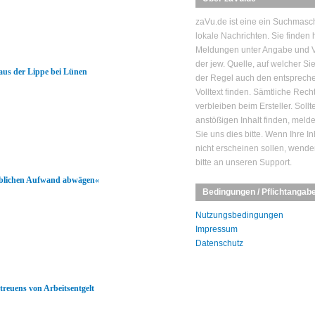
zaVu.de ist eine ein Suchmasch
lokale Nachrichten. Sie finden h
Meldungen unter Angabe und V
der jew. Quelle, auf welcher Si
 aus der Lippe bei Lünen
der Regel auch den entsprech
Volltext finden. Sämtliche Rech
verbleiben beim Ersteller. Sollt
anstößigen Inhalt finden, mel
Sie uns dies bitte. Wenn Ihre In
nicht erscheinen sollen, wende
bitte an unseren Support.
eblichen Aufwand abwägen«
Bedingungen / Pflichtangab
Nutzungsbedingungen
Impressum
Datenschutz
euens von Arbeitsentgelt