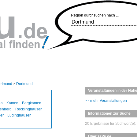
Region durchsuchen nach ...
Dortmund
>
Dortmund
Veranstaltungen in der Näh
>> mehr Veranstaltungen
na
Kamen
Bergkamen
enberg
Recklinghausen
Informationen zur Suche
er
Lüdinghausen
20 Ergebnisse für Stichwort(e)
Über zaVu.de