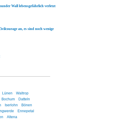
nder Wall lebensgefährlich verletzt
Zivilcourage an, es sind noch wenige
t
Lünen
Waltrop
Bochum
Datteln
n
Iserlohn
Bönen
ingwerde
Ennepetal
en
Altena