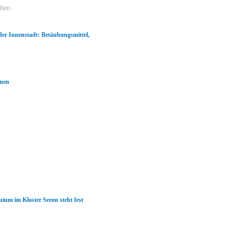
lten.
er Innenstadt: Betäubungsmittel,
änen
ium im Kloster Seeon steht fest