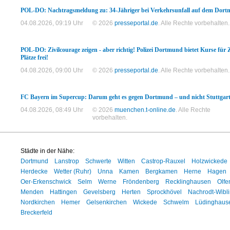
POL-DO: Nachtragsmeldung zu: 34-Jähriger bei Verkehrsunfall auf dem Dortmu
04.08.2026, 09:19 Uhr
© 2026
presseportal.de
. Alle Rechte vorbehalten.
POL-DO: Zivilcourage zeigen - aber richtig! Polizei Dortmund bietet Kurse für 
Plätze frei!
04.08.2026, 09:00 Uhr
© 2026
presseportal.de
. Alle Rechte vorbehalten.
FC Bayern im Supercup: Darum geht es gegen Dortmund – und nicht Stuttgar
04.08.2026, 08:49 Uhr
© 2026
muenchen.t-online.de
. Alle Rechte
vorbehalten.
Städte in der Nähe:
Dortmund
Lanstrop
Schwerte
Witten
Castrop-Rauxel
Holzwickede
Herdecke
Wetter (Ruhr)
Unna
Kamen
Bergkamen
Herne
Hagen
Oer-Erkenschwick
Selm
Werne
Fröndenberg
Recklinghausen
Olfe
Menden
Hattingen
Gevelsberg
Herten
Sprockhövel
Nachrodt-Wibl
Nordkirchen
Hemer
Gelsenkirchen
Wickede
Schwelm
Lüdinghaus
Breckerfeld