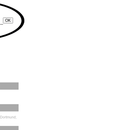
e
: Dortmund;