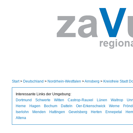
Start
>
Deutschland
>
Nordrhein-Westfalen
>
Arnsberg
>
Kreisfreie Stadt 
Interessante Links der Umgebung:
Dortmund
Schwerte
Witten
Castrop-Rauxel
Lünen
Waltrop
Un
Herne
Hagen
Bochum
Datteln
Oer-Erkenschwick
Werne
Frönd
Iserlohn
Menden
Hattingen
Gevelsberg
Herten
Ennepetal
Hem
Altena