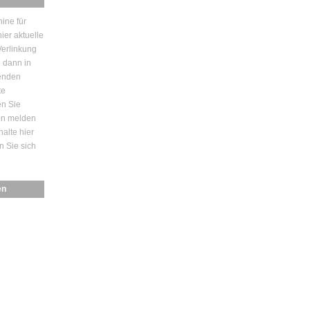
ine für
ier aktuelle
erlinkung
e dann in
enden
te
en Sie
den melden
halte hier
n Sie sich
en