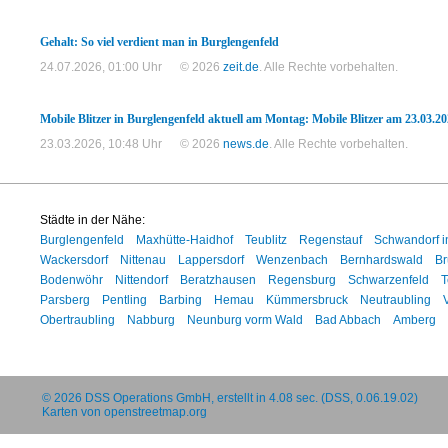
Gehalt: So viel verdient man in Burglengenfeld
24.07.2026, 01:00 Uhr
© 2026
zeit.de
. Alle Rechte vorbehalten.
Mobile Blitzer in Burglengenfeld aktuell am Montag: Mobile Blitzer am 23.03.2
23.03.2026, 10:48 Uhr
© 2026
news.de
. Alle Rechte vorbehalten.
Städte in der Nähe:
Burglengenfeld
Maxhütte-Haidhof
Teublitz
Regenstauf
Schwandorf i
Wackersdorf
Nittenau
Lappersdorf
Wenzenbach
Bernhardswald
Br
Bodenwöhr
Nittendorf
Beratzhausen
Regensburg
Schwarzenfeld
T
Parsberg
Pentling
Barbing
Hemau
Kümmersbruck
Neutraubling
Obertraubling
Nabburg
Neunburg vorm Wald
Bad Abbach
Amberg
© 2026
DSS Operations GmbH
, erstellt in 4.08 sec. (DSS, 0.06.19.02)
Karten von
openstreetmap.org