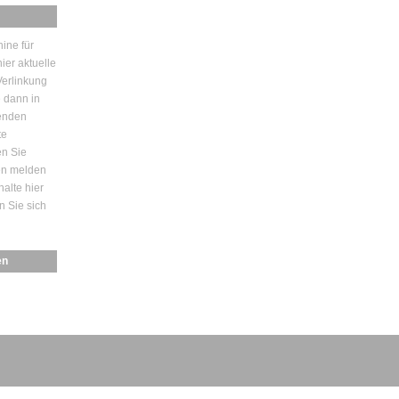
ine für
ier aktuelle
erlinkung
e dann in
enden
te
en Sie
den melden
halte hier
n Sie sich
en