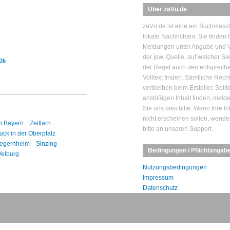
Über zaVu.de
zaVu.de ist eine ein Suchmasch
lokale Nachrichten. Sie finden h
Meldungen unter Angabe und V
der jew. Quelle, auf welcher Si
026
der Regel auch den entsprech
Volltext finden. Sämtliche Rech
verbleiben beim Ersteller. Sollt
anstößigen Inhalt finden, mel
Sie uns dies bitte. Wenn Ihre In
nicht erscheinen sollen, wende
n Bayern
Zeitlarn
bitte an unseren Support.
uck in der Oberpfalz
egernheim
Sinzing
Bedingungen / Pflichtangab
Velburg
Nutzungsbedingungen
Impressum
Datenschutz