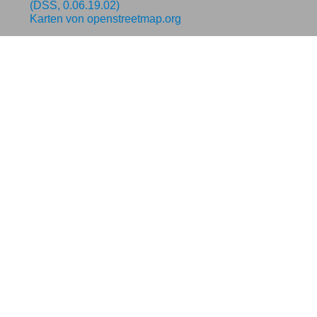
(DSS, 0.06.19.02)
Karten von
openstreetmap.org