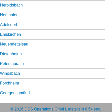
Heroldsbach
Hemhofen
Adelsdorf
Emskirchen
Neuendettelsau
Dietenhofen
Petersaurach
Windsbach
Forchheim
Georgensgmünd
© 2026
DSS Operations GmbH
, erstellt in 6.54 sec.