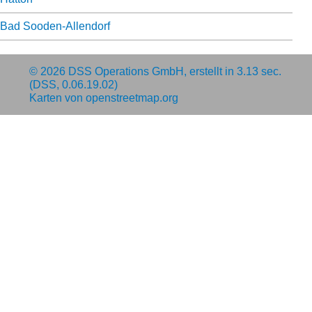
Bad Sooden-Allendorf
© 2026
DSS Operations GmbH
, erstellt in 3.13 sec.
(DSS, 0.06.19.02)
Karten von
openstreetmap.org