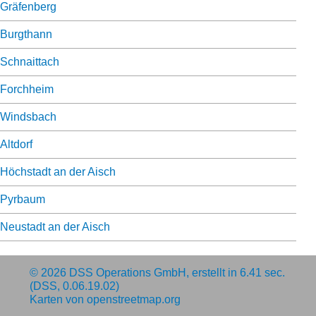
Gräfenberg
Burgthann
Schnaittach
Forchheim
Windsbach
Altdorf
Höchstadt an der Aisch
Pyrbaum
Neustadt an der Aisch
© 2026
DSS Operations GmbH
, erstellt in 6.41 sec.
(DSS, 0.06.19.02)
Karten von
openstreetmap.org