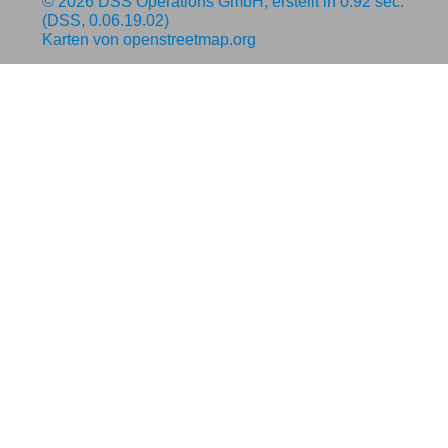
© 2026
DSS Operations GmbH
, erstellt in 0.92 sec.
(DSS, 0.06.19.02)
Karten von
openstreetmap.org