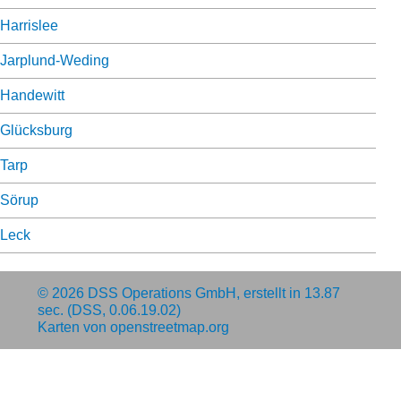
Harrislee
Jarplund-Weding
Handewitt
Glücksburg
Tarp
Sörup
Leck
© 2026
DSS Operations GmbH
, erstellt in 13.87
sec. (DSS, 0.06.19.02)
Karten von
openstreetmap.org