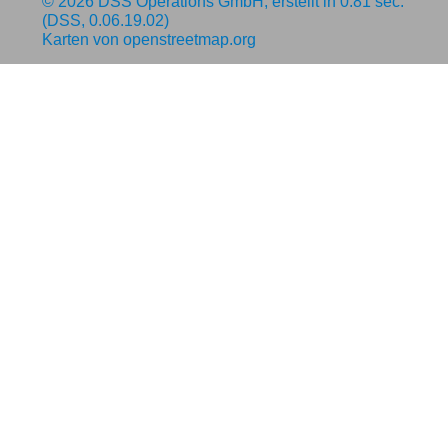
© 2026
DSS Operations GmbH
, erstellt in 0.81 sec.
(DSS, 0.06.19.02)
Karten von
openstreetmap.org